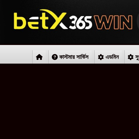
কাস্টমার সার্ভিস
এডমিন
সু