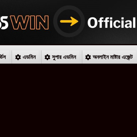
্ভিস
এডমিন
সুপার এডমিন
অনলাইন মাষ্টার এজেন্ট