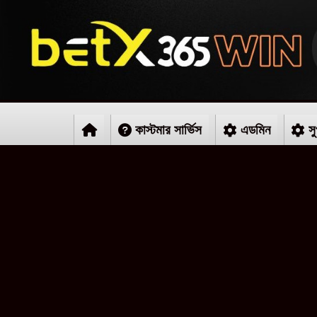
কাস্টমার সার্ভিস
এডমিন
সু