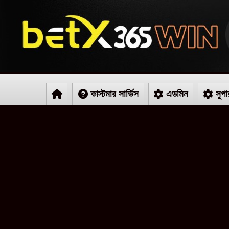
কাস্টমার সার্ভিস
এডমিন
সুপা