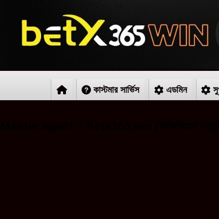
কাস্টমার সার্ভিস
এডমিন
সু
Master Agent – Betx365.win (অফিসিয়াল এজেন্ট 