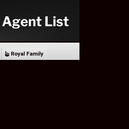
Royal Family