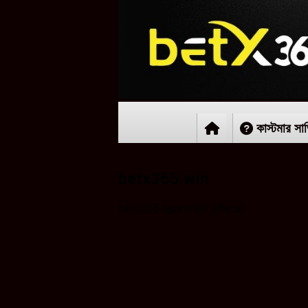
কাস্টমার সার
betx365.win
betx365 agent list official